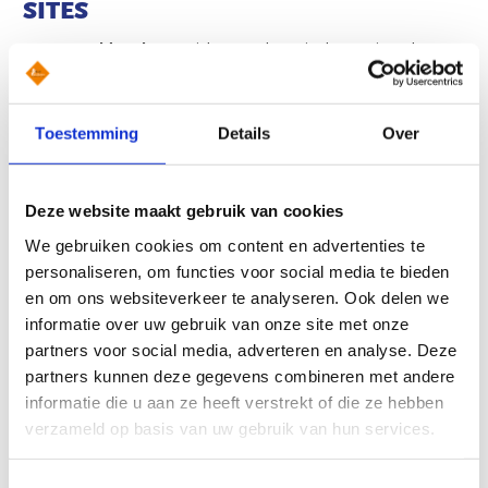
SITES
Voorgestelde tekst:
Berichten op deze site kunnen ingesloten
inhoud bevatten (bijvoorbeeld video’s, afbeeldingen, berichten,
enz.). Ingesloten inhoud van andere sites gedraagt zich exact
hetzelfde alsof de bezoeker deze andere site heeft bezocht.
Toestemming
Details
Over
Deze sites kunnen gegevens over je verzamelen, cookies
gebruiken, extra tracking van derde partijen insluiten en je
Deze website maakt gebruik van cookies
interactie met deze ingesloten inhoud monitoren, inclusief het
vastleggen van de interactie met ingesloten inhoud als je een
We gebruiken cookies om content en advertenties te
account hebt en ingelogd bent op die site.
personaliseren, om functies voor social media te bieden
en om ons websiteverkeer te analyseren. Ook delen we
MET WIE WE JE GEGEVENS DELEN
informatie over uw gebruik van onze site met onze
partners voor social media, adverteren en analyse. Deze
Voorgestelde tekst:
Als je een wachtwoord reset aanvraagt,
partners kunnen deze gegevens combineren met andere
wordt je IP-adres opgenomen in de reset e-mail.
informatie die u aan ze heeft verstrekt of die ze hebben
verzameld op basis van uw gebruik van hun services.
HOELANG WE JE GEGEVENS
BEWAREN
Toestemmingsselectie