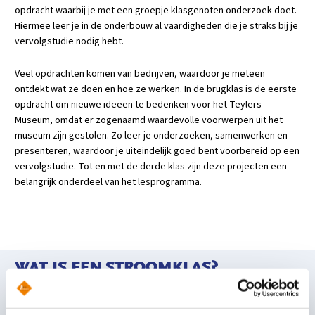
opdracht waarbij je met een groepje klasgenoten onderzoek doet.
Hiermee leer je in de onderbouw al vaardigheden die je straks bij je
vervolgstudie nodig hebt.
Veel opdrachten komen van bedrijven, waardoor je meteen
ontdekt wat ze doen en hoe ze werken. In de brugklas is de eerste
opdracht om nieuwe ideeën te bedenken voor het Teylers
Museum, omdat er zogenaamd waardevolle voorwerpen uit het
museum zijn gestolen. Zo leer je onderzoeken, samenwerken en
presenteren, waardoor je uiteindelijk goed bent voorbereid op een
vervolgstudie. Tot en met de derde klas zijn deze projecten een
belangrijk onderdeel van het lesprogramma.
WAT IS EEN STROOMKLAS?
Krijg je in groep 8 het gemengde advies mavo/havo of havo/vwo?
Op Het Schoter kom je dan in een stroomklas. Daar krijg je uitleg en