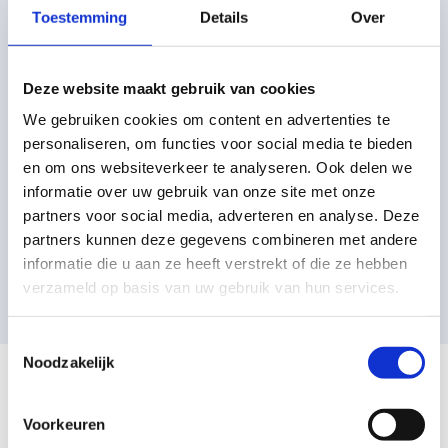
opdrachten die je uitdagen. Je leert door te oefenen en door te
Toestemming
Details
Over
zetten, ook als iets nog lastig is. In de stroomklas kun je twee jaar
lang rustig groeien en stromen naar de afdeling waar je het meeste
op je plek bent.
Deze website maakt gebruik van cookies
We gebruiken cookies om content en advertenties te
In de stroomklas gaan we uit van jouw potentie om je te
personaliseren, om functies voor social media te bieden
ontwikkelen naar het niveau waar jij op je sterkst bent. De
stroomklas biedt getalenteerde leerlingen met een mengadvies
en om ons websiteverkeer te analyseren. Ook delen we
extra kansen. Want we zorgen voor uitdagende lessen die je
informatie over uw gebruik van onze site met onze
prikkelen om het beste uit jezelf te halen. In klas 1 en 2 analyseren
partners voor social media, adverteren en analyse. Deze
we niet alleen de resultaten die je behaalt, maar ook je inzet en
partners kunnen deze gegevens combineren met andere
houding. Zo zorgen we dat je begin klas 3 op de juiste plek zit om
informatie die u aan ze heeft verstrekt of die ze hebben
uiteindelijk je diploma te halen.
verzameld op basis van uw gebruik van hun services.
Toestemmingsselectie
Noodzakelijk
LEERLINGEN OVER DE STROOMKLAS
Voorkeuren
Megan zit in een stroomklas en vertelt: “Het gaat heel goed met