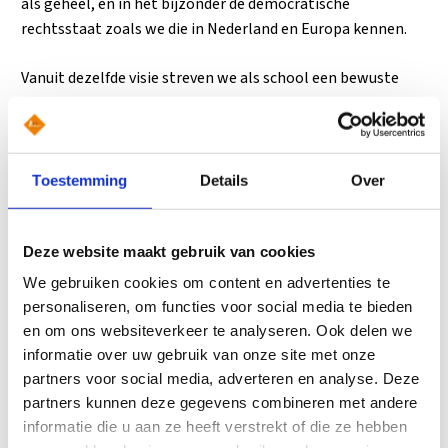
als geheel, en in het bijzonder de democratische
rechtsstaat zoals we die in Nederland en Europa kennen.
Vanuit dezelfde visie streven we als school een bewuste
relatie met de ons omringende technologie na. We kiezen
bewust wat we willen gebruiken, en wat we buiten de deur
willen houden. Zo is Het Schoter een volledig
smartphonevrije school, en hebben we sterk en kritisch
Toestemming
Details
Over
programma rond mediawijsheid. Tegelijkertijd
verwonderen we ons over nieuwe ontwikkelingen en willen
we leerlingen op een goede manier leren omgaan met
Deze website maakt gebruik van cookies
sociale media en AI.
We gebruiken cookies om content en advertenties te
personaliseren, om functies voor social media te bieden
en om ons websiteverkeer te analyseren. Ook delen we
informatie over uw gebruik van onze site met onze
partners voor social media, adverteren en analyse. Deze
partners kunnen deze gegevens combineren met andere
informatie die u aan ze heeft verstrekt of die ze hebben